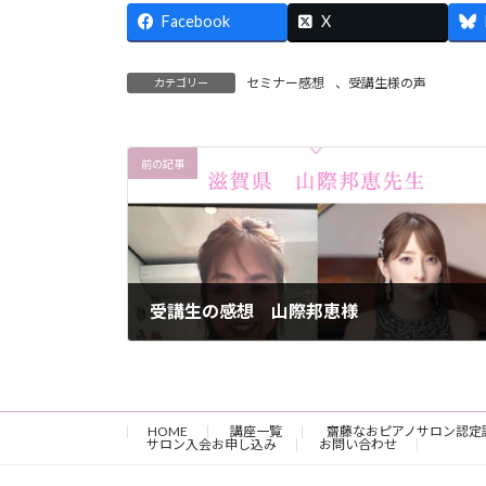
Facebook
X
セミナー感想
、
受講生様の声
カテゴリー
前の記事
受講生の感想 山際邦恵様
2023年10月16日
HOME
講座一覧
齋藤なおピアノサロン認定
サロン入会お申し込み
お問い合わせ