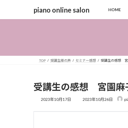
コ
ナ
piano online salon
HOME
ン
ビ
テ
ゲ
ン
ー
ツ
シ
へ
ョ
ス
ン
キ
に
ッ
移
TOP
受講生様の声
セミナー感想
受講生の感想 宮
プ
動
受講生の感想 宮園麻
最
2023年10月17日
2023年10月26日
p
終
更
新
日
時