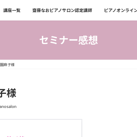
講座一覧
齋藤なおピアノサロン認定講師
ピアノオンライ
セミナー感想
園麻子様
子様
ianosalon