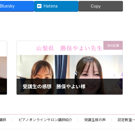
Bluesky
Hatena
Copy
次の記事
受講生の感想 勝俣やよい様
2023年10月18日
講師
ピアノオンラインサロン講師紹介
受講生様の声
認定教室