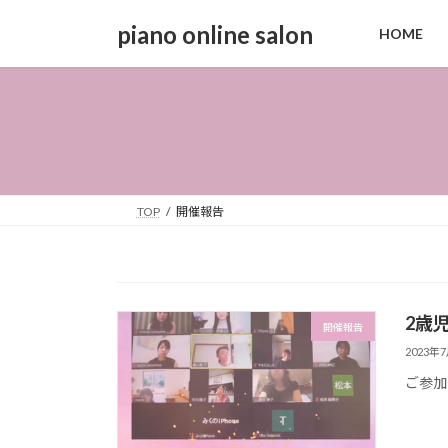
コ
ナ
piano online salon
HOME
ン
ビ
テ
ゲ
ン
ー
ツ
シ
へ
ョ
ス
ン
キ
に
ッ
移
TOP
開催報告
プ
動
2歳
開催報告
2023年
ご参加