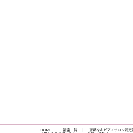
HOME
講座一覧
齋藤なおピアノサロン認定