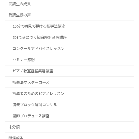
受講生の成果
受講生様の声
15分で初見で弾ける指導法講座
3分で身につく知育絶対音感講座
コンクールアドバイスレッスン
セミナー感想
ピアノ教室経営集客講座
指導法マスターコース
指導者のためのピアノレッスン
演奏ブロック解消コンサル
講師プロデュース講座
未分類
開催報告