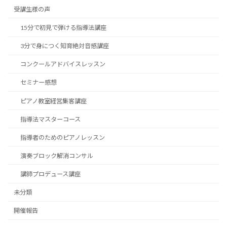
受講生様の声
15分で初見で弾ける指導法講座
3分で身につく知育絶対音感講座
コンクールアドバイスレッスン
セミナー感想
ピアノ教室経営集客講座
指導法マスターコース
指導者のためのピアノレッスン
演奏ブロック解消コンサル
講師プロデュース講座
未分類
開催報告